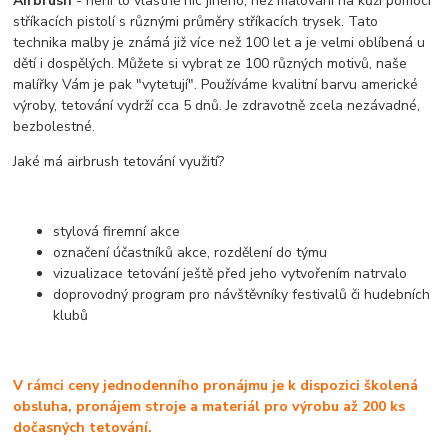
Airbrush
- není to vlastně nic jiného, než malování na kůži pomocí
stříkacích pistolí s různými průměry stříkacích trysek. Tato
technika malby je známá již více než 100 let a je velmi oblíbená u
dětí i dospělých. Můžete si vybrat ze 100 různých motivů, naše
malířky Vám je pak "vytetují". Používáme kvalitní barvu americké
výroby, tetování vydrží cca 5 dnů. Je zdravotně zcela nezávadné,
bezbolestné.
Jaké má airbrush tetování využití?
stylová firemní akce
označení účastníků akce, rozdělení do týmu
vizualizace tetování ještě před jeho vytvořením natrvalo
doprovodný program pro návštěvníky festivalů či hudebních
klubů
V rámci ceny jednodenního pronájmu je k dispozici školená
obsluha, pronájem stroje a materiál pro výrobu až 200 ks
dočasných tetování.