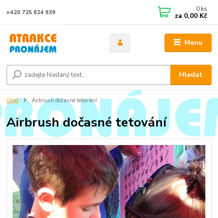
0
ks
+420 725 824 939
za
0,00 Kč
Menu
Hledat
Úvod
Airbrush dočasné tetování
Airbrush dočasné tetování