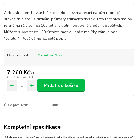
Airbrush - není to vlastně nic jiného, než malování na kůži pomocí
stříkacích pistolí s různými průměry stříkacích trysek. Tato technika malby
je známá již více než 100 let a je velmi oblíbená u dětí i dospělých.
Můžete si vybrat ze 100 různých motivů, naše malířky Vám je pak
"vytetují". Používáme k...
celý popis
Dostupnost
Skladem 2 ks
7 260 Kč
/
ks
6 000 Kč
bez DPH
Přidat do košíku
Číslo produktu:
006
Kompletní specifikace