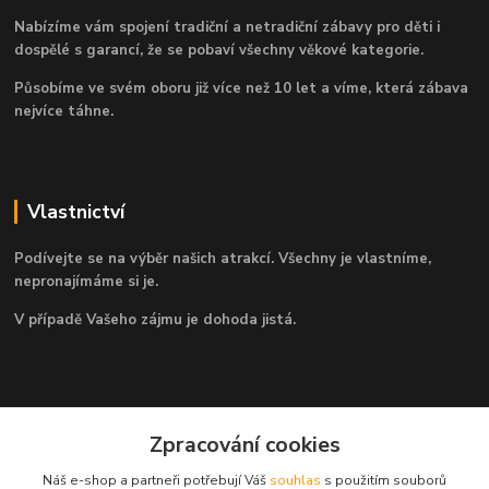
Nabízíme vám spojení tradiční a netradiční zábavy pro děti i
dospělé s garancí, že se pobaví všechny věkové kategorie.
Působíme ve svém oboru již více než 10 let a víme, která zábava
nejvíce táhne.
Vlastnictví
Podívejte se na výběr našich atrakcí. Všechny je vlastníme,
nepronajímáme si je.
V případě Vašeho zájmu je dohoda jistá.
Kontakty
Zpracování cookies
Náš e-shop a partneři potřebují Váš
souhlas
s použitím souborů