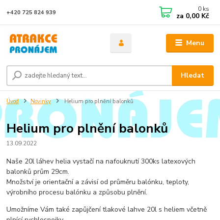
0
ks
+420 725 824 939
za
0,00 Kč
Menu
Hledat
Úvod
Novinky
Helium pro plnění balonků
Helium pro plnění balonků
13.09.2022
Naše 20l láhev helia vystačí na nafouknutí 300ks latexových
balonků prům 29cm.
Množství je orientační a závisí od průměru balónku, teploty,
výrobního procesu balónku a způsobu plnění.
Umožníme Vám také zapůjčení tlakové lahve 20l s heliem včetně
plnící rychlospojky.