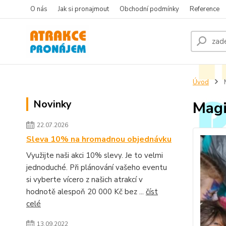
O nás
Jak si pronajmout
Obchodní podmínky
Reference
Úvod
M
Novinky
Magi
22.07.2026
Sleva 10% na hromadnou objednávku
Využijte naši akci 10% slevy. Je to velmi
jednoduché. Při plánování vašeho eventu
si vyberte vícero z našich atrakcí v
hodnotě alespoň 20 000 Kč bez ...
číst
celé
13.09.2022