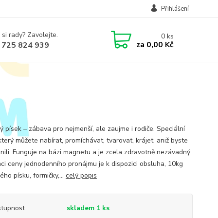
Přihlášení
 si rady? Zavolejte.
0
ks
za
0,00 Kč
 725 824 939
ý písek – zábava pro nejmenší, ale zaujme i rodiče. Speciální
který můžete nabírat, promíchávat, tvarovat, krájet, aniž byste
inili. Funguje na bázi magnetu a je zcela zdravotně nezávadný.
i ceny jednodenního pronájmu je k dispozici obsluha, 10kg
ho písku, formičky,...
celý popis
tupnost
skladem 1 ks