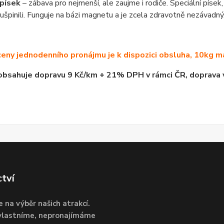
písek
– zábava pro nejmenší, ale zaujme i rodiče. Speciální písek,
ušpinili. Funguje na bázi magnetu a je zcela zdravotně nezávadný
ceny jednodenního pronájmu je k dispozici obsluha, 10kg ma
bsahuje dopravu 9 Kč/km + 21% DPH v rámci ČR, doprava v
ctví
e na výběr našich atrakcí.
 vlastníme, nepronajímáme