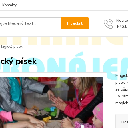
Kontakty
Nevíte
Hledat
+420
agický písek
cký písek
Magick
písek, 
se ušp
V rámc
magické
Dos