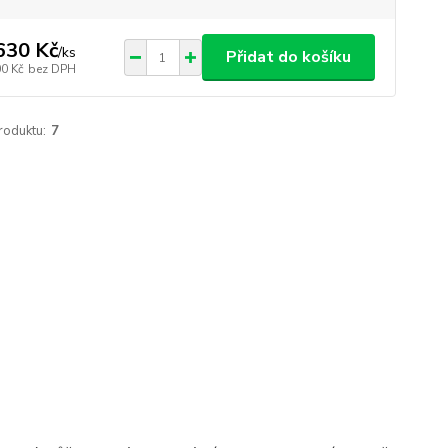
630 Kč
/
ks
Přidat do košíku
00 Kč
bez DPH
roduktu:
7