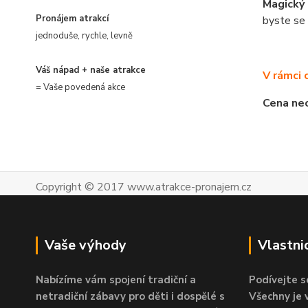
Magický 
Pronájem atrakcí
byste se 
jednoduše, rychle, levně
Váš nápad + naše atrakce
V rámci 
= Vaše povedená akce
Cena neo
Copyright © 2017 www.atrakce-pronajem.cz
Vaše výhody
Vlastni
Nabízíme vám spojení tradiční a
Podívejte s
netradiční zábavy pro děti i dospělé s
Všechny je