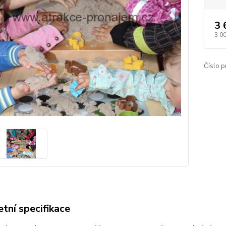
3 
3 0
Číslo p
tní specifikace