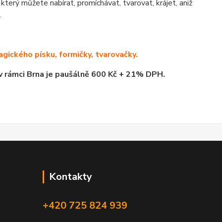
 který můžete nabírat, promíchávat, tvarovat, krájet, aniž
.
gického písku, formičky, tvarovačky.
 rámci Brna je paušálně 600 Kč + 21% DPH.
Kontakty
+420 725 824 939