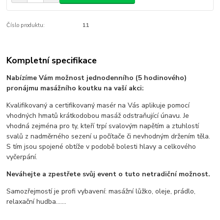
Číslo produktu:
11
Kompletní specifikace
Nabízíme Vám možnost jednodenního (5 hodinového)
pronájmu masážního koutku na vaší akci:
Kvalifikovaný a certifikovaný masér na Vás aplikuje pomocí
vhodných hmatů krátkodobou masáž odstraňující únavu. Je
vhodná zejména pro ty, kteří trpí svalovým napětím a ztuhlostí
svalů z nadměrného sezení u počítače či nevhodným držením těla.
S tím jsou spojené obtíže v podobě bolesti hlavy a celkového
vyčerpání.
Neváhejte a zpestřete svůj event o tuto netradiční možnost.
Samozřejmostí je profi vybavení: masážní lůžko, oleje, prádlo,
relaxační hudba.......