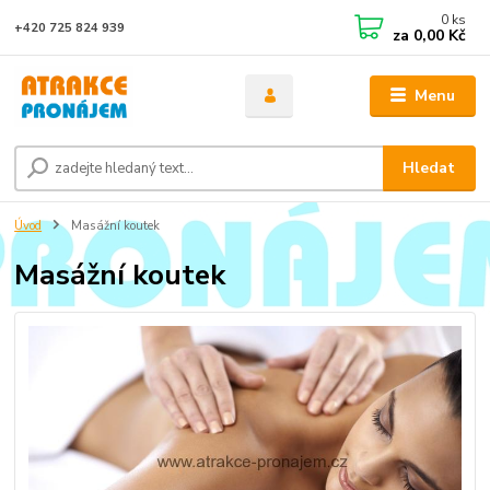
0
ks
+420 725 824 939
za
0,00 Kč
Menu
Hledat
Úvod
Masážní koutek
Masážní koutek