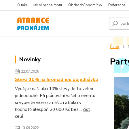
O nás
Jak si pronajmout
Obchodní podmínky
Reference
Úvod
P
Novinky
Part
22.07.2026
Sleva 10% na hromadnou objednávku
Využijte naši akci 10% slevy. Je to velmi
jednoduché. Při plánování vašeho eventu
si vyberte vícero z našich atrakcí v
hodnotě alespoň 20 000 Kč bez ...
číst
celé
13.09.2022