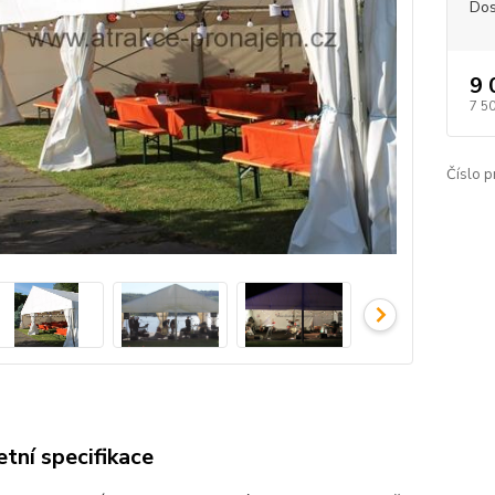
Dos
9 
7 5
Číslo p
tní specifikace