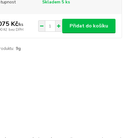
tupnost
Skladem 5 ks
075 Kč
/
ks
Přidat do košíku
00 Kč
bez DPH
roduktu:
9g