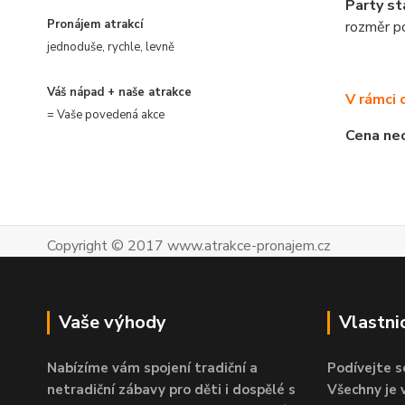
Party st
Pronájem atrakcí
rozměr po
jednoduše, rychle, levně
Váš nápad + naše atrakce
V rámci 
= Vaše povedená akce
Cena neo
Copyright © 2017 www.atrakce-pronajem.cz
Vaše výhody
Vlastni
Nabízíme vám spojení tradiční a
Podívejte s
netradiční zábavy pro děti i dospělé s
Všechny je