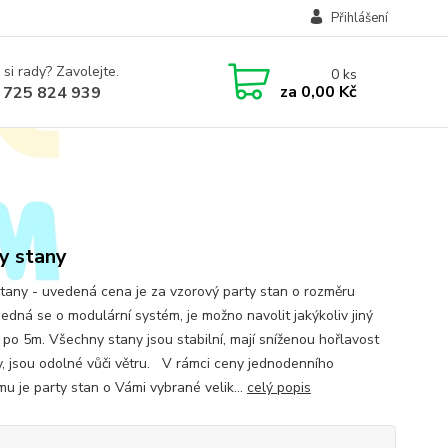
Přihlášení
 si rady? Zavolejte.
0
ks
za
0,00 Kč
 725 824 939
y stany
stany - uvedená cena je za vzorový party stan o rozměru
Jedná se o modulární systém, je možno navolit jakýkoliv jiný
 po 5m. Všechny stany jsou stabilní, mají sníženou hořlavost
y, jsou odolné vůči větru. V rámci ceny jednodenního
mu je party stan o Vámi vybrané velik...
celý popis