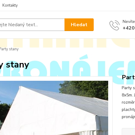
Kontakty
Nevíte
Hledat
+420
arty stany
y stany
Part
Party 
8x5m. 
rozměr
placht
pronáj