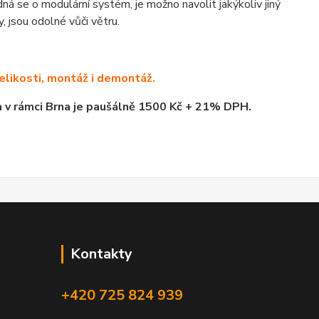
á se o modulární systém, je možno navolit jakýkoliv jiný
, jsou odolné vůči větru.
elikosti, montáž i demontáž.
 v rámci Brna je paušálně 1500 Kč + 21% DPH.
Kontakty
+420 725 824 939