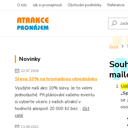
O nás
Jak si pronajmout
Obchodní podmínky
Reference
Úvod
S
Novinky
Souh
22.07.2026
mail
Sleva 10% na hromadnou objednávku
Udě
Využijte naši akci 10% slevy. Je to velmi
„Sp
jednoduché. Při plánování vašeho eventu
se 
si vyberte vícero z našich atrakcí v
oso
hodnotě alespoň 20 000 Kč bez ...
číst
celé
13.09.2022