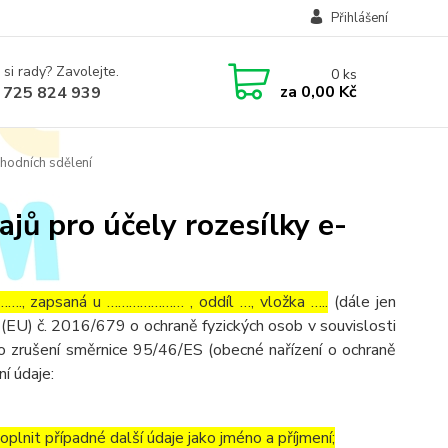
Přihlášení
 si rady? Zavolejte.
0
ks
za
0,00 Kč
 725 824 939
hodních sdělení
jů pro účely rozesílky e-
…., zapsaná u ………………… , oddíl …, vložka …..
(dále jen
(EU) č. 2016/679 o ochraně fyzických osob v souvislosti
o zrušení směrnice 95/46/ES (obecné nařízení o ochraně
ní údaje:
lnit případné další údaje jako jméno a příjmení;