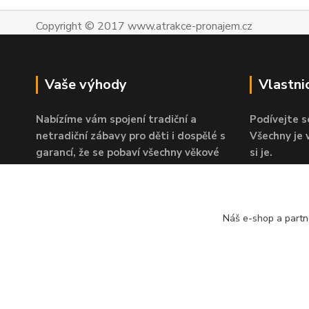
Copyright © 2017 www.atrakce-pronajem.cz
Vaše výhody
Vlastni
Nabízíme vám spojení tradiční a
Podívejte s
netradiční zábavy pro děti i dospělé s
Všechny je
garancí, že se pobaví všechny věkové
si je.
kategorie.
V případě 
Působíme ve svém oboru již více než 10
jistá.
let a víme, která zábava nejvíce táhne.
Náš e-shop a partn