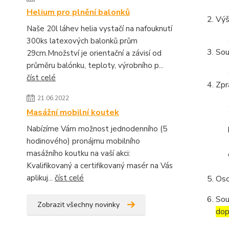
Helium pro plnění balonků
Výš
Naše 20l láhev helia vystačí na nafouknutí
300ks latexových balonků prům
Sou
29cm.Množství je orientační a závisí od
průměru balónku, teploty, výrobního p...
číst celé
Zpr
21.06.2022
Masážní mobilní koutek
Nabízíme Vám možnost jednodenního (5
hodinového) pronájmu mobilního
masážního koutku na vaší akci:
Kvalifikovaný a certifikovaný masér na Vás
aplikuj...
číst celé
Oso
Sou
Zobrazit všechny novinky
dop