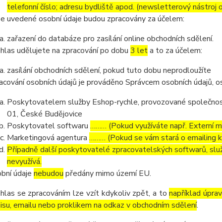
telefonní číslo; adresu bydliště apod. (newsletterový nástroj
e uvedené osobní údaje budou zpracovány za účelem:
zařazení do databáze pro zasílání online obchodních sdělení.
hlas udělujete na zpracování po dobu
3 let
a to za účelem:
zasílání obchodních sdělení, pokud tuto dobu neprodloužíte
acování osobních údajů je prováděno Správcem osobních údajů, os
Poskytovatelem služby Eshop-rychle, provozované společnost
01, České Budějovice
Poskytovatel softwaru
……… (Pokud využíváte např. Externí ma
Marketingová agentura
……… (Pokud se vám stará o emailing 
Případně další poskytovatelé zpracovatelských softwarů, služ
nevyužívá.
bní údaje
nebudou
předány mimo území EU.
hlas se zpracováním lze vzít kdykoliv zpět, a to
například úpra
isu, emailu nebo proklikem na odkaz v obchodním sdělení
.