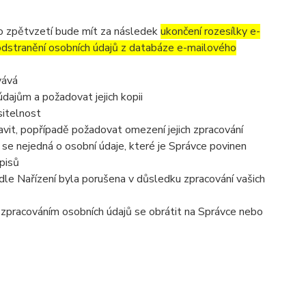
to zpětvzetí bude mít za následek
ukončení rozesílky e-
 odstranění osobních údajů z databáze e-mailového
vává
dajům a požadovat jejich kopii
sitelnost
vit, popřípadě požadovat omezení jejich zpracování
se nejedná o osobní údaje, které je Správce povinen
pisů
dle Nařízení byla porušena v důsledku zpracování vašich
e zpracováním osobních údajů se obrátit na Správce nebo