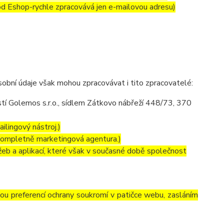
 od Eshop-rychle zpracovává jen e-mailovou adresu)
obní údaje však mohou zpracovávat i tito zpracovatelé:
í Golemos s.r.o., sídlem Zátkovo nábřeží 448/73, 370
ilingový nástroj.)
kompletně marketingová agentura.)
eb a aplikací, které však v současné době společnost
vou preferencí ochrany soukromí v patičce webu, zasláním