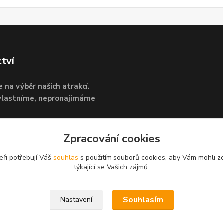
ctví
e na výběr našich atrakcí.
 vlastníme, nepronajímáme
Vašeho zájmu je dohoda
Zpracování cookies
eři potřebují Váš
souhlas
s použitím souborů cookies, aby Vám mohli z
týkající se Vašich zájmů.
Souhlasím
Nastavení