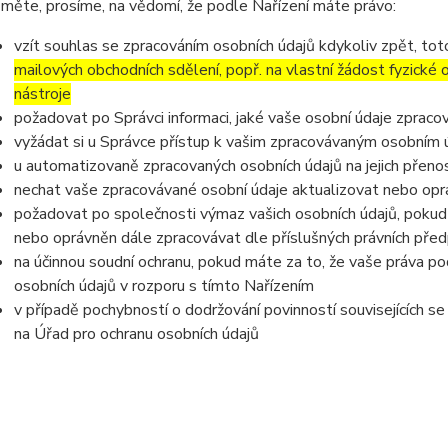
měte, prosíme, na vědomí, že podle Nařízení máte právo:
vzít souhlas se zpracováním osobních údajů kdykoliv zpět, to
mailových obchodních sdělení, popř. na vlastní žádost fyzické
nástroje
požadovat po Správci informaci, jaké vaše osobní údaje zpraco
vyžádat si u Správce přístup k vašim zpracovávaným osobním ú
u automatizovaně zpracovaných osobních údajů na jejich přeno
nechat vaše zpracovávané osobní údaje aktualizovat nebo opra
požadovat po společnosti výmaz vašich osobních údajů, pokud 
nebo oprávněn dále zpracovávat dle příslušných právních před
na účinnou soudní ochranu, pokud máte za to, že vaše práva po
osobních údajů v rozporu s tímto Nařízením
v případě pochybností o dodržování povinností souvisejících s
na Úřad pro ochranu osobních údajů