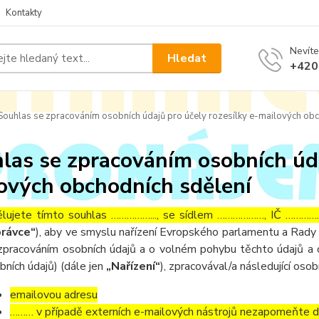
Kontakty
Nevíte
Hledat
+420
ouhlas se zpracováním osobních údajů pro účely rozesílky e-mailových obc
las se zpracováním osobních úda
ových obchodních sdělení
lujete tímto souhlas ……………..., se sídlem ………………, IČ ……………
rávce“
), aby ve smyslu nařízení Evropského parlamentu a Rady 
zpracováním osobních údajů a o volném pohybu těchto údajů a 
bních údajů) (dále jen
„Nařízení“
), zpracovával/a následující osob
emailovou adresu
……… v případě externích e-mailových nástrojů nezapomeňte dop