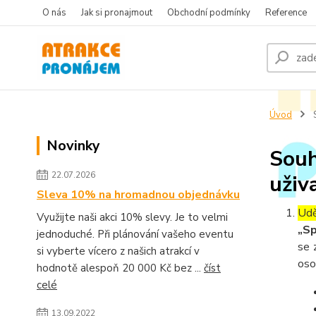
O nás
Jak si pronajmout
Obchodní podmínky
Reference
Úvod
S
Novinky
Souh
22.07.2026
uživ
Sleva 10% na hromadnou objednávku
Udě
Využijte naši akci 10% slevy. Je to velmi
„Sp
jednoduché. Při plánování vašeho eventu
se 
si vyberte vícero z našich atrakcí v
oso
hodnotě alespoň 20 000 Kč bez ...
číst
celé
13.09.2022