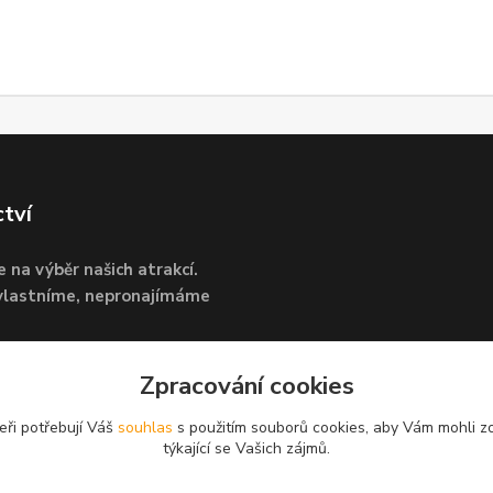
ctví
e na výběr našich atrakcí.
 vlastníme, nepronajímáme
Vašeho zájmu je dohoda
Zpracování cookies
eři potřebují Váš
souhlas
s použitím souborů cookies, aby Vám mohli z
týkající se Vašich zájmů.