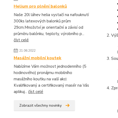
Helium pro plnění balonků
Naše 20l láhev helia vystačí na nafouknutí
300ks latexových balonků prům
29cm.Množství je orientační a závisí od
průměru balónku, teploty, výrobního p...
Výš
číst celé
21.06.2022
Masážní mobilní koutek
Sou
Nabízíme Vám možnost jednodenního (5
hodinového) pronájmu mobilního
masážního koutku na vaší akci:
Kvalifikovaný a certifikovaný masér na Vás
Zpr
aplikuj...
číst celé
Zobrazit všechny novinky