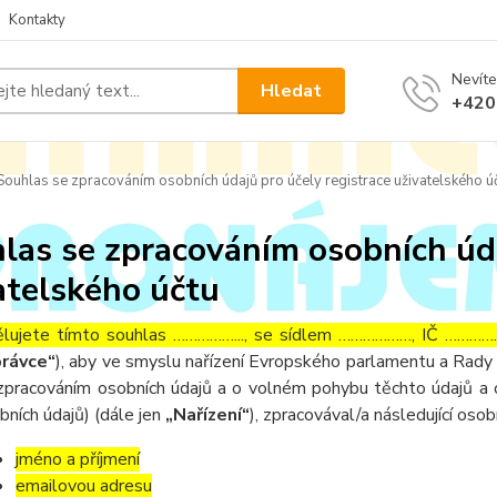
Kontakty
Nevíte
Hledat
+420
ouhlas se zpracováním osobních údajů pro účely registrace uživatelského ú
las se zpracováním osobních úda
atelského účtu
lujete tímto souhlas ……………..., se sídlem ………………, IČ ……………
rávce“
), aby ve smyslu nařízení Evropského parlamentu a Rady 
zpracováním osobních údajů a o volném pohybu těchto údajů a 
bních údajů) (dále jen
„Nařízení“
), zpracovával/a následující osob
jméno a příjmení
emailovou adresu