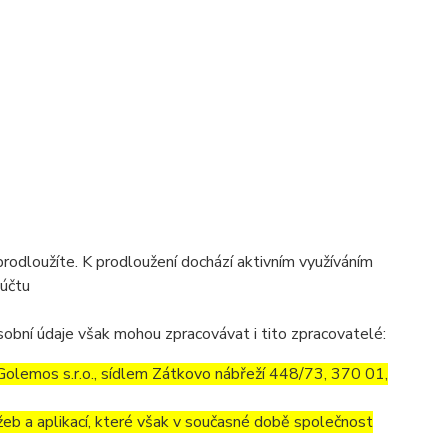
prodloužíte. K prodloužení dochází aktivním využíváním
 účtu
obní údaje však mohou zpracovávat i tito zpracovatelé:
olemos s.r.o., sídlem Zátkovo nábřeží 448/73, 370 01,
eb a aplikací, které však v současné době společnost