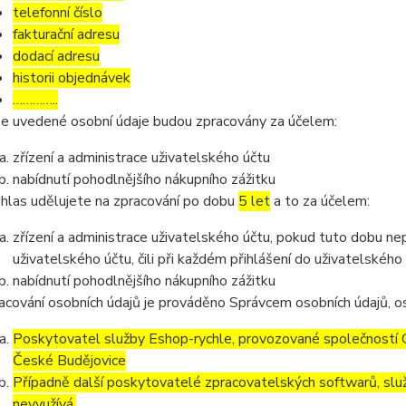
telefonní číslo
fakturační adresu
dodací adresu
historii objednávek
…………..
e uvedené osobní údaje budou zpracovány za účelem:
zřízení a administrace uživatelského účtu
nabídnutí pohodlnějšího nákupního zážitku
hlas udělujete na zpracování po dobu
5 let
a to za účelem:
zřízení a administrace uživatelského účtu, pokud tuto dobu ne
uživatelského účtu, čili při každém přihlášení do uživatelského
nabídnutí pohodlnějšího nákupního zážitku
acování osobních údajů je prováděno Správcem osobních údajů, os
Poskytovatel služby Eshop-rychle, provozované společností G
České Budějovice
Případně další poskytovatelé zpracovatelských softwarů, služ
nevyužívá.