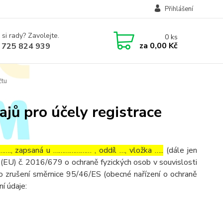
Přihlášení
 si rady? Zavolejte.
0
ks
za
0,00 Kč
 725 824 939
čtu
jů pro účely registrace
…., zapsaná u ………………… , oddíl …, vložka …..
(dále jen
(EU) č. 2016/679 o ochraně fyzických osob v souvislosti
o zrušení směrnice 95/46/ES (obecné nařízení o ochraně
ní údaje: