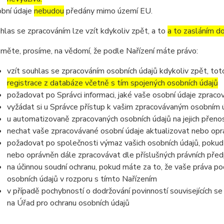
bní údaje
nebudou
předány mimo území EU.
hlas se zpracováním lze vzít kdykoliv zpět, a to
a to zasláním do
měte, prosíme, na vědomí, že podle Nařízení máte právo:
vzít souhlas se zpracováním osobních údajů kdykoliv zpět, to
registrace z databáze včetně s tím spojených osobních údajů
požadovat po Správci informaci, jaké vaše osobní údaje zpraco
vyžádat si u Správce přístup k vašim zpracovávaným osobním ú
u automatizovaně zpracovaných osobních údajů na jejich přeno
nechat vaše zpracovávané osobní údaje aktualizovat nebo opra
požadovat po společnosti výmaz vašich osobních údajů, pokud 
nebo oprávněn dále zpracovávat dle příslušných právních před
na účinnou soudní ochranu, pokud máte za to, že vaše práva po
osobních údajů v rozporu s tímto Nařízením
v případě pochybností o dodržování povinností souvisejících s
na Úřad pro ochranu osobních údajů