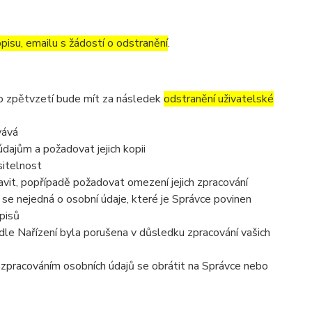
pisu, emailu s žádostí o odstranění
.
to zpětvzetí bude mít za následek
odstranění uživatelské
vává
dajům a požadovat jejich kopii
sitelnost
vit, popřípadě požadovat omezení jejich zpracování
se nejedná o osobní údaje, které je Správce povinen
pisů
dle Nařízení byla porušena v důsledku zpracování vašich
e zpracováním osobních údajů se obrátit na Správce nebo