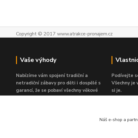
Copyright © 2017 www.atrakce-pronajem.cz
Vaše výhody
Vlastni
Nabízíme vám spojení tradiční a
Podívejte s
netradiční zábavy pro děti i dospělé s
Všechny je
garancí, že se pobaví všechny věkové
si je.
kategorie.
V případě 
Působíme ve svém oboru již více než 10
jistá.
let a víme, která zábava nejvíce táhne.
Náš e-shop a partn