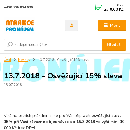
0
ks
+420 725 824 939
za
0,00 Kč
Menu
Hledat
Úvod
Novinky
13.7.2018 - Osvěžující 15% sleva
13.7.2018 - Osvěžující 15% sleva
13.07.2018
V rámci letních prázdnin jsme pro Vás připravili
osvěžující slevu
15% při Vaší závazné objednávce do 15.8.2018 ve výši min. 10
000 Kč bez DPH.