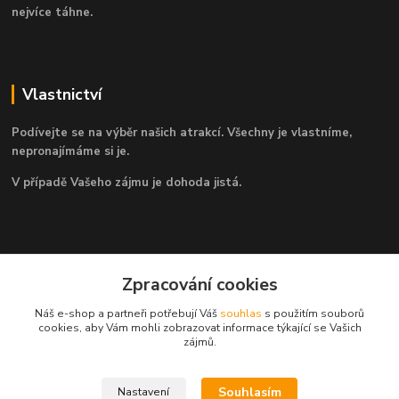
nejvíce táhne.
Vlastnictví
Podívejte se na výběr našich atrakcí. Všechny je vlastníme,
nepronajímáme si je.
V případě Vašeho zájmu je dohoda jistá.
Kontakty
Zpracování cookies
Náš e-shop a partneři potřebují Váš
souhlas
s použitím souborů
+420 725 824 939
cookies, aby Vám mohli zobrazovat informace týkající se Vašich
zájmů.
obchod@atrakce-pronajem.cz
Souhlasím
Nastavení