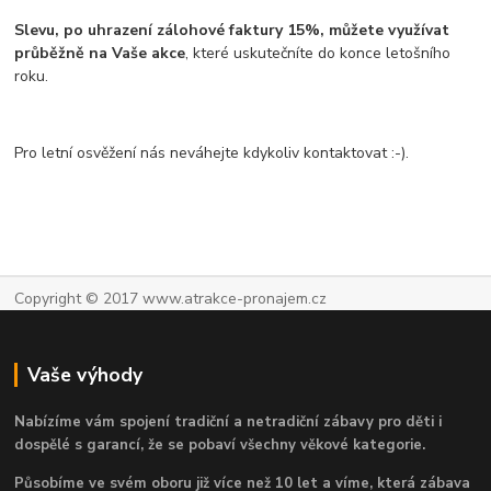
Slevu, po uhrazení zálohové faktury 15%, můžete využívat
průběžně na Vaše akce
, které uskutečníte do konce letošního
roku.
Pro letní osvěžení nás neváhejte kdykoliv kontaktovat :-).
Copyright © 2017 www.atrakce-pronajem.cz
Vaše výhody
Nabízíme vám spojení tradiční a netradiční zábavy pro děti i
dospělé s garancí, že se pobaví všechny věkové kategorie.
Působíme ve svém oboru již více než 10 let a víme, která zábava